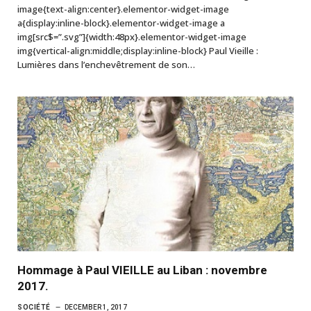
image{text-align:center}.elementor-widget-image
a{display:inline-block}.elementor-widget-image a
img[src$=”.svg”]{width:48px}.elementor-widget-image
img{vertical-align:middle;display:inline-block} Paul Vieille :
Lumières dans l’enchevêtrement de son…
Hommage à Paul VIEILLE au Liban : novembre
2017.
SOCIÉTÉ
DECEMBER 1, 2017