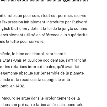
nifie «chacun pour soi», «tout est permis», «survie
 de l’expression initialement introduite par Rudyard
nglish Dictionary définit la loi de la jungle comme
, généralement utilisé en référence à la supériorité
ns la lutte pour survivre.
iècle, le bloc occidental, représenté
 Etats-Unis et l’Europe occidentale, s’affranchit
 les relations internationales, qu’il avait lui
hégémonie absolue sur l’ensemble de la planète,
renade et la reconquista espagnole et la
lomb, en 1492.
s Maduro se situe dans le prolongement de la
s dans son pré carré latino américain, ponctuée