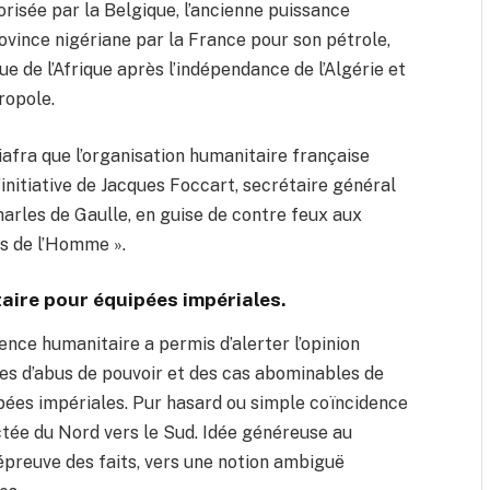
orisée par la Belgique, l’ancienne puissance
rovince nigériane par la France pour son pétrole,
ue de l’Afrique après l’indépendance de l’Algérie et
ropole.
 Biafra que l’organisation humanitaire française
’initiative de Jacques Foccart, secrétaire général
harles de Gaulle, en guise de contre feux aux
ts de l’Homme ».
taire pour équipées impériales.
rence humanitaire a permis d’alerter l’opinion
ses d’abus de pouvoir et des cas abominables de
uipées impériales. Pur hasard ou simple coïncidence
ictée du Nord vers le Sud. Idée généreuse au
’épreuve des faits, vers une notion ambiguë