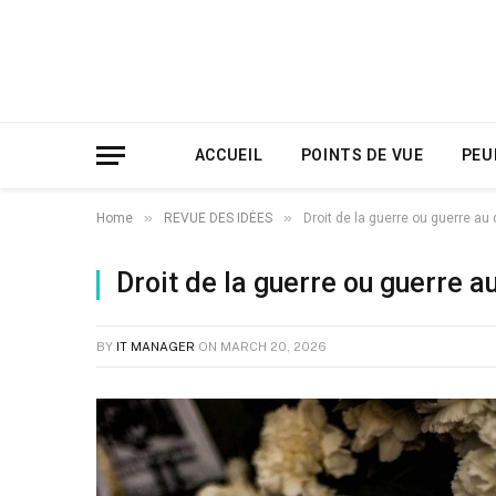
ACCUEIL
POINTS DE VUE
PEU
»
»
Home
REVUE DES IDÉES
Droit de la guerre ou guerre au d
Droit de la guerre ou guerre au
BY
IT MANAGER
ON
MARCH 20, 2026