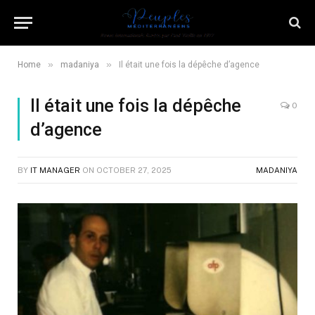
»
»
Home
madaniya
Il était une fois la dépêche d’agence
Il était une fois la dépêche
0
d’agence
BY
IT MANAGER
ON
OCTOBER 27, 2025
MADANIYA