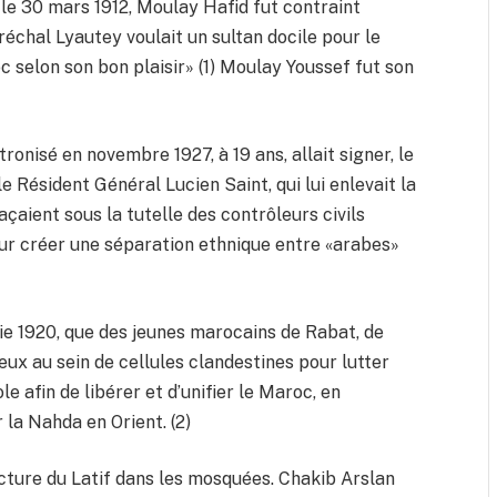
 le 30 mars 1912, Moulay Hafid fut contraint
échal Lyautey voulait un sultan docile pour le
c selon son bon plaisir» (1) Moulay Youssef fut son
onisé en novembre 1927, à 19 ans, allait signer, le
le Résident Général Lucien Saint, qui lui enlevait la
laçaient sous la tutelle des contrôleurs civils
ur créer une séparation ethnique entre «arabes»
nie 1920, que des jeunes marocains de Rabat, de
ux au sein de cellules clandestines pour lutter
 afin de libérer et d’unifier le Maroc, en
 la Nahda en Orient. (2)
ecture du Latif dans les mosquées. Chakib Arslan