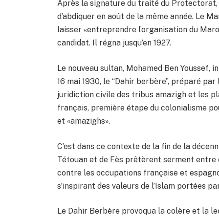
Après la signature du traité du Protectorat,
d’abdiquer en août de la même année. Le Mar
laisser «entreprendre l’organisation du Maro
candidat. Il régna jusqu’en 1927.
Le nouveau sultan, Mohamed Ben Youssef, intr
16 mai 1930, le “Dahir berbère”, préparé par 
juridiction civile des tribus amazigh et les p
français, première étape du colonialisme po
et «amazighs».
C’est dans ce contexte de la fin de la décen
Tétouan et de Fès prêtèrent serment entre e
contre les occupations française et espagnole
s’inspirant des valeurs de l’Islam portées par
Le Dahir Berbère provoqua la colère et la l