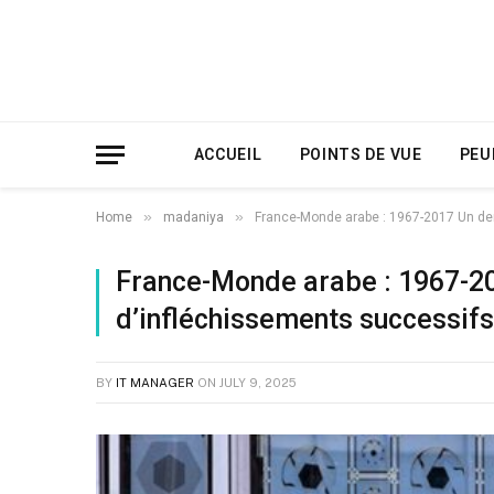
ACCUEIL
POINTS DE VUE
PEU
»
»
Home
madaniya
France-Monde arabe : 1967-2017 Un de
France-Monde arabe : 1967-20
d’infléchissements successifs
BY
IT MANAGER
ON
JULY 9, 2025