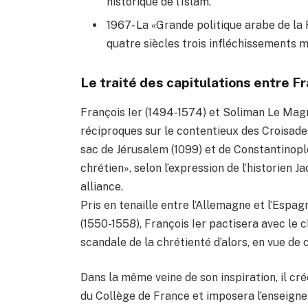
historique de l’Islam.
1967- La «Grande politique arabe de la 
quatre siècles trois infléchissements m
Le traité des capitulations entre F
François Ier (1494-1574) et Soliman Le Magn
réciproques sur le contentieux des Croisades,
sac de Jérusalem (1099) et de Constantinople
chrétien», selon l’expression de l’historien 
alliance.
Pris en tenaille entre l’Allemagne et l’Espa
(1550-1558), François Ier pactisera avec le c
scandale de la chrétienté d’alors, en vue de
Dans la même veine de son inspiration, il cr
du Collège de France et imposera l’enseignem