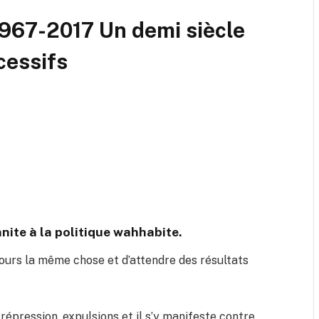
967-2017 Un demi siècle
cessifs
nnite à la politique wahhabite.
oujours la même chose et d’attendre des résultats
répression, expulsions et il s’y manifeste contre