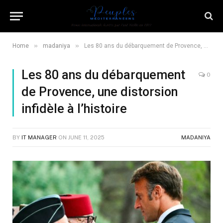
»
»
Home
madaniya
Les 80 ans du débarquement de Provence, une distorsion infidèle à l’histoire
Les 80 ans du débarquement
0
de Provence, une distorsion
infidèle à l’histoire
BY
IT MANAGER
ON
JUNE 11, 2025
MADANIYA