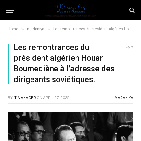
»
»
Home
madaniya
Les remontrances du président algérien Houari Boumediène à l’adresse des dirigeants soviétiques.
Les remontrances du
0
président algérien Houari
Boumediène à l’adresse des
dirigeants soviétiques.
BY
IT MANAGER
ON
APRIL 27, 2025
MADANIYA