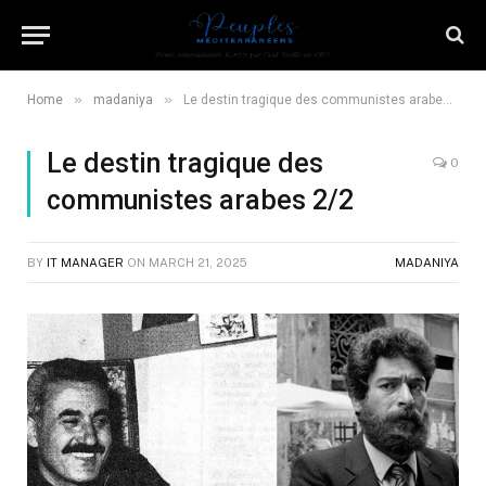
»
»
Home
madaniya
Le destin tragique des communistes arabes 2/2
Le destin tragique des
0
communistes arabes 2/2
BY
IT MANAGER
ON
MARCH 21, 2025
MADANIYA