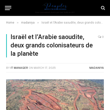
»
»
Home
madaniya
Israël et l’Arabie saoudite, deux grands colonisateurs de la planète
Israël et l’Arabie saoudite,
0
deux grands colonisateurs de
la planète
BY
IT MANAGER
ON
MARCH 17, 2025
MADANIYA