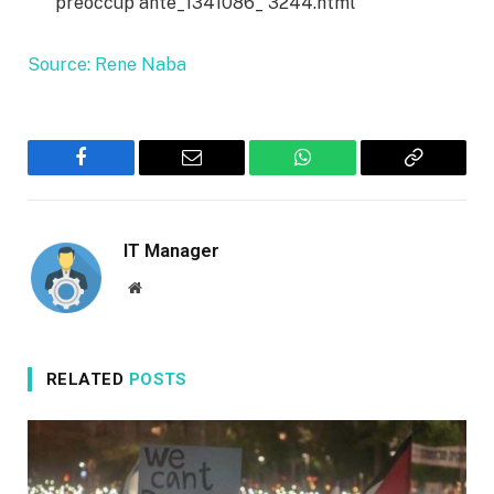
preoccup ante_1341086_ 3244.html
Source: Rene Naba
Facebook
Email
WhatsApp
Copy
Link
IT Manager
Website
RELATED
POSTS