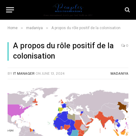
»
»
Home
madaniya
A propos du rôle positif de la colonisation
A propos du rôle positif de la
0
colonisation
BY
IT MANAGER
ON
JUNE 13, 2024
MADANIYA