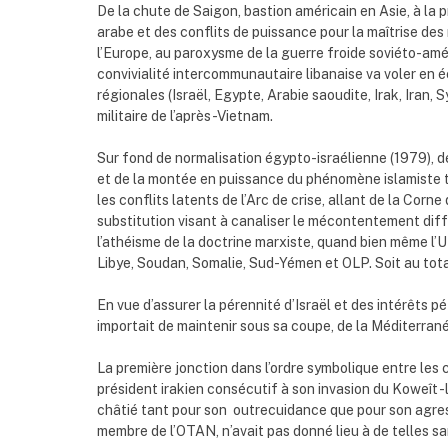
De la chute de Saigon, bastion américain en Asie, à la 
arabe et des conflits de puissance pour la maîtrise de
l’Europe, au paroxysme de la guerre froide soviéto-amé
convivialité intercommunautaire libanaise va voler en é
régionales (Israël, Egypte, Arabie saoudite, Irak, Iran,
militaire de l’après-Vietnam.
Sur fond de normalisation égypto-israélienne (1979), de c
et de la montée en puissance du phénomène islamiste tan
les conflits latents de l’Arc de crise, allant de la Corn
substitution visant à canaliser le mécontentement diff
l’athéisme de la doctrine marxiste, quand bien même l’UR
Libye, Soudan, Somalie, Sud-Yémen et OLP. Soit au tota
En vue d’assurer la pérennité d’Israël et des intérêts p
importait de maintenir sous sa coupe, de la Méditerranée
La première jonction dans l’ordre symbolique entre le
président irakien consécutif à son invasion du Koweît -l
châtié tant pour son outrecuidance que pour son agressi
membre de l’OTAN, n’avait pas donné lieu à de telles sa