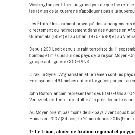
Washington peut faire au grand jour ce que l’on refuse
les règles de la guerre ne s’appliquent pas à la superp
Les États-Unis auraient provoqué des «changements de
directement ou indirectement dans des guerres en Afgha
Guatémala (1954) et au Liban (1975-1990) et au Vietn
Depuis 2001, soit depuis le raid terroriste du 11 septe
bombes et missiles sur des pays de la région Moyen-Ori
groupe anti-guerre CODEPINK.
L’Irak, la Syrie, l’Afghanistan et le Yémen sont les pays
En moyenne, 46 bombes ont été larguées par jour au c
John Bolton, ancien représentant des États-Unis à l’O
Venezuela et tenter d’installer à la présidence le cand
Au Moyen orient, pas moins de six pays vivent sous blocu
Hamas en 2007 (24 ans), le Yémen depuis 2015 (9 ans) au
1- Le Liban, abcès de fixation régional et polygo