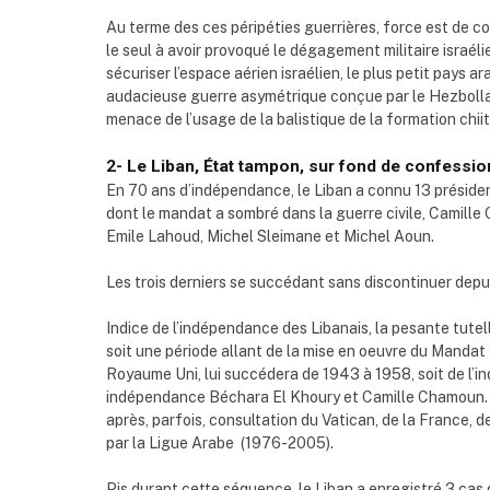
Au terme des ces péripéties guerrières, force est de co
le seul à avoir provoqué le dégagement militaire israéli
sécuriser l’espace aérien israélien, le plus petit pays 
audacieuse guerre asymétrique conçue par le Hezbollah
menace de l’usage de la balistique de la formation chiit
2- Le Liban, État tampon, sur fond de confessi
En 70 ans d’indépendance, le Liban a connu 13 préside
dont le mandat a sombré dans la guerre civile, Camil
Emile Lahoud, Michel Sleimane et Michel Aoun.
Les trois derniers se succédant sans discontinuer depui
Indice de l’indépendance des Libanais, la pesante tutel
soit une période allant de la mise en oeuvre du Manda
Royaume Uni, lui succédera de 1943 à 1958, soit de l’ind
indépendance Béchara El Khoury et Camille Chamoun. Dep
après, parfois, consultation du Vatican, de la France, d
par la Ligue Arabe (1976-2005).
Pis durant cette séquence, le Liban a enregistré 3 cas