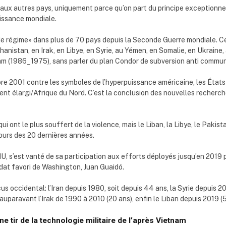
 aux autres pays, uniquement parce qu’on part du principe exceptionnel
uissance mondiale.
 régime» dans plus de 70 pays depuis la Seconde Guerre mondiale. Ces
nistan, en Irak, en Libye, en Syrie, au Yémen, en Somalie, en Ukrain
am (1986_1975), sans parler du plan Condor de subversion anti commun
mbre 2001 contre les symboles de l’hyperpuissance américaine, les État
ent élargi/Afrique du Nord. C’est la conclusion des nouvelles recherc
 qui ont le plus souffert de la violence, mais le Liban, la Libye, le Paki
ours des 20 dernières années.
NU, s’est vanté de sa participation aux efforts déployés jusqu’en 201
idat favori de Washington, Juan Guaidó.
s occidental: l’Iran depuis 1980, soit depuis 44 ans, la Syrie depuis 20
paravant l’Irak de 1990 à 2010 (20 ans), enfin le Liban depuis 2019 (5
ne tir de la technologie militaire de l’après Vietnam