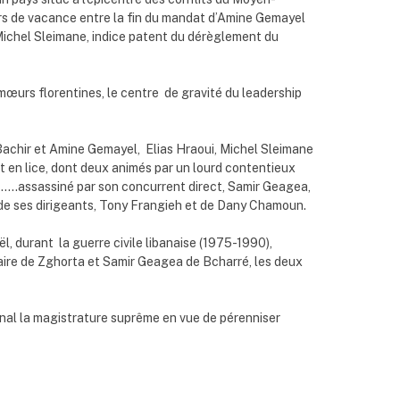
rs de vacance entre la fin du mandat d’Amine Gemayel
 Michel Sleimane, indice patent du dérèglement du
mœurs florentines, le centre de gravité du leadership
 Bachir et Amine Gemayel, Elias Hraoui, Michel Sleimane
nt en lice, dont deux animés par un lourd contentieux
n ………assassiné par son concurrent direct, Samir Geagea,
 de ses dirigeants, Tony Frangieh et de Dany Chamoun.
l, durant la guerre civile libanaise (1975-1990),
naire de Zghorta et Samir Geagea de Bcharré, les deux
minal la magistrature suprême en vue de pérenniser