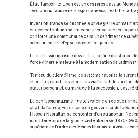
État Tampon, le Liban est un des rares pays au Monde 
révolutions faussement «spontanées», c’est dire la fr
Invention française destinée à privilégier le primat mar
citoyenneté libanaise est conditionnée et handicapée
conforte une communauté dans un sentiment de supériori
selon un critère d’appartenance religieuse.
Le confessionnalisme devait faire office d’instance de
force d’inertie majeure à la modernisation de l’administra
Terreau du clientélisme, ce système favorise la suren
clientèle parmi leurs électeurs via l’achat de voix lors 
statut personnel, du mariage à la succession, il est r
Le confessionnalisme fige le système en ce que n’impo
chef de l’armée, voire même de gouverneur de la Banque 
Hassan Nasrallah, se contenter d’un strapontin. Néanmo
et militaire lors de la guerre civile libanaise (1975-199
supérieur de l’Ordre des Moines libanais, qui visait comm