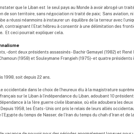
nstater que le Liban est le seul pays au Monde à avoir abrogé un traité
en de son territoire, sans négociation ni traité de paix; Sans aviation, 
arabe a réussi néanmoins à instaurer un équilibre de la terreur avec l’
, contraignant l’Etat hébreu à consentir à une délimitation des fron
e. Et ceci pourrait expliquer cela.
onnalisme
nts, -dont deux présidents assassinés- Bachir Gemayel (1982) et René 
le Chamoun (1958) et Souleymane Frangieh (1975)- et quatre président
s 1998, soit depuis 22 ans.
le occidentale dans le choix de l’heureux élu à la magistrature suprêm
t français sur le Liban à l’indépendance du Liban, adoubant 10 présid
épendance à la 1ère guerre civile libanaise, où elle adoubera les deux 
uis 1958, les États-Unis ont pris le relais de leurs alliés occidenta
e l’Egypte du temps de Nasser, de l’Iran du temps du chah d’Iran et de l
 de vacance de pouvoir pour des périodes anormalement longues pour un