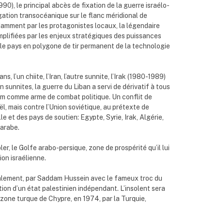
0), le principal abcès de fixation de la guerre israélo-
gation transocéanique sur le flanc méridional de
ndamment par les protagonistes locaux, la légendaire
amplifiées par les enjeux stratégiques des puissances
scule pays en polygone de tir permanent de la technologie
l’un chiite, l’Iran, l’autre sunnite, l’Irak (1980-1989)
sunnites, la guerre du Liban a servi de dérivatif à tous
’Islam comme arme de combat politique. Un conflit de
, mais contre l’Union soviétique, au prétexte de
e et des pays de soutien: Egypte, Syrie, Irak, Algérie,
 arabe.
er, le Golfe arabo-persique, zone de prospérité qu’il lui
ion israélienne.
oxalement, par Saddam Hussein avec le fameux troc du
tion d’un état palestinien indépendant. L’insolent sera
 zone turque de Chypre, en 1974, par la Turquie,