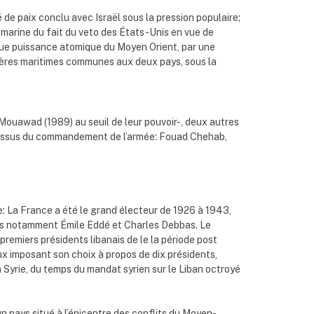
 de paix conclu avec Israël sous la pression populaire;
ni marine du fait du veto des États-Unis en vue de
unique puissance atomique du Moyen Orient, par une
tières maritimes communes aux deux pays, sous la
Mouawad (1989) au seuil de leur pouvoir-, deux autres
s issus du commandement de l’armée: Fouad Chehab,
e: La France a été le grand électeur de 1926 à 1943,
ents notamment Émile Eddé et Charles Debbas. Le
premiers présidents libanais de le la période post
ux imposant son choix à propos de dix présidents,
a Syrie, du temps du mandat syrien sur le Liban octroyé
 pays situé à l’épicentre des conflits du Moyen-