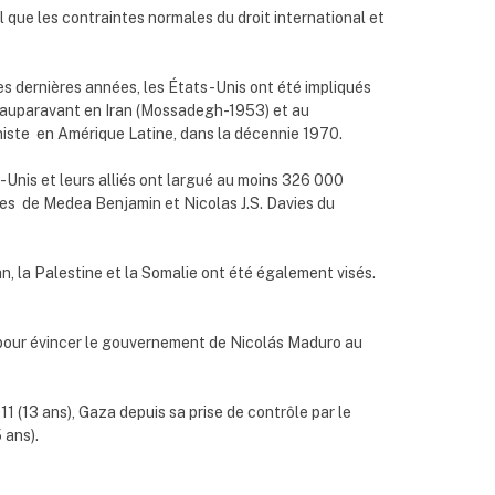
 que les contraintes normales du droit international et
 dernières années, les États-Unis ont été impliqués
e, auparavant en Iran (Mossadegh-1953) et au
iste en Amérique Latine, dans la décennie 1970.
s-Unis et leurs alliés ont largué au moins 326 000
hes de Medea Benjamin et Nicolas J.S. Davies du
stan, la Palestine et la Somalie ont été également visés.
9 pour évincer le gouvernement de Nicolás Maduro au
11 (13 ans), Gaza depuis sa prise de contrôle par le
 ans).