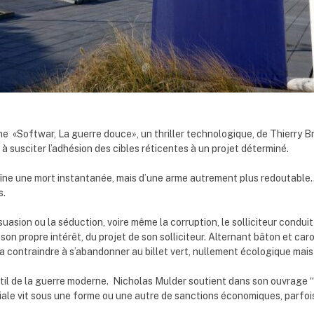
e «Softwar, La guerre douce», un thriller technologique, de Thierry 
à susciter l’adhésion des cibles réticentes à un projet déterminé.
aîne une mort instantanée, mais d’une arme autrement plus redoutable….
s.
ersuasion ou la séduction, voire même la corruption, le solliciteur condui
 son propre intérêt, du projet de son solliciteur. Alternant bâton et car
la contraindre à s’abandonner au billet vert, nullement écologique mais
il de la guerre moderne. Nicholas Mulder soutient dans son ouvrage
iale vit sous une forme ou une autre de sanctions économiques, parfo