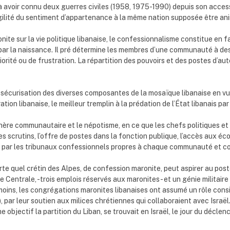
à avoir connu deux guerres civiles (1958, 1975-1990) depuis son acces
agilité du sentiment d’appartenance à la même nation supposée être a
onite sur la vie politique libanaise, le confessionnalisme constitue en 
 par la naissance. Il pré détermine les membres d’une communauté à d
té ou de frustration. La répartition des pouvoirs et des postes d’auto
 sécurisation des diverses composantes de la mosaïque libanaise en vu
tion libanaise, le meilleur tremplin à la prédation de l’État libanais par
chère communautaire et le népotisme, en ce que les chefs politiques e
des scrutins, l’offre de postes dans la fonction publique, l’accès aux é
égi par les tribunaux confessionnels propres à chaque communauté et co
rte quel crétin des Alpes, de confession maronite, peut aspirer au po
Centrale, -trois emplois réservés aux maronites- et un génie militaire 
ins, les congrégations maronites libanaises ont assumé un rôle consid
0), par leur soutien aux milices chrétiennes qui collaboraient avec Israë
e objectif la partition du Liban, se trouvait en Israël, le jour du décle