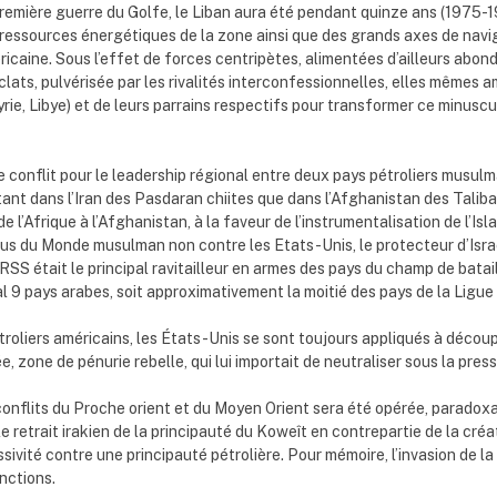
première guerre du Golfe, le Liban aura été pendant quinze ans (1975-199
s ressources énergétiques de la zone ainsi que des grands axes de navi
ricaine. Sous l’effet de forces centripètes, alimentées d’ailleurs abo
clats, pulvérisée par les rivalités interconfessionnelles, elles mêmes 
 Syrie, Libye) et de leurs parrains respectifs pour transformer ce minu
onflit pour le leadership régional entre deux pays pétroliers musulmans, 
t dans l’Iran des Pasdaran chiites que dans l’Afghanistan des Taliban 
e de l’Afrique à l’Afghanistan, à la faveur de l’instrumentalisation de l
us du Monde musulman non contre les Etats-Unis, le protecteur d’Israël
SS était le principal ravitailleur en armes des pays du champ de bataill
l 9 pays arabes, soit approximativement la moitié des pays de la Ligue
étroliers américains, les États-Unis se sont toujours appliqués à découpl
, zone de pénurie rebelle, qui lui importait de neutraliser sous la press
s conflits du Proche orient et du Moyen Orient sera été opérée, parad
e retrait irakien de la principauté du Koweît en contrepartie de la créa
vité contre une principauté pétrolière. Pour mémoire, l’invasion de la
nctions.