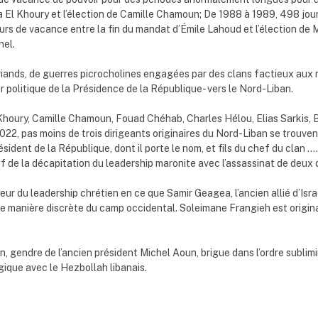
 El Khoury et l’élection de Camille Chamoun; De 1988 à 1989, 498 jou
rs de vacance entre la fin du mandat d’Émile Lahoud et l’élection de
nel.
friands, de guerres picrocholines engagées par des clans factieux aux 
r politique de la Présidence de la République- vers le Nord-Liban.
 Khoury, Camille Chamoun, Fouad Chéhab, Charles Hélou, Elias Sarkis,
022, pas moins de trois dirigeants originaires du Nord-Liban se trouve
ésident de la République, dont il porte le nom, et fils du chef du cla
f de la décapitation du leadership maronite avec l’assassinat de deux
ur du leadership chrétien en ce que Samir Geagea, l’ancien allié d’Israë
une manière discrète du camp occidental. Soleimane Frangieh est origi
n, gendre de l’ancien président Michel Aoun, brigue dans l’ordre subli
égique avec le Hezbollah libanais.