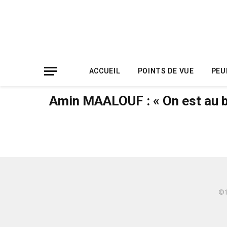
ACCUEIL
POINTS DE VUE
PEU
Amin MAALOUF : « On est au bo
©️