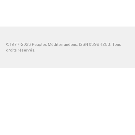
©️1977-2023 Peuples Méditerranéens, ISSN 0399-1253. Tous
droits réservés.