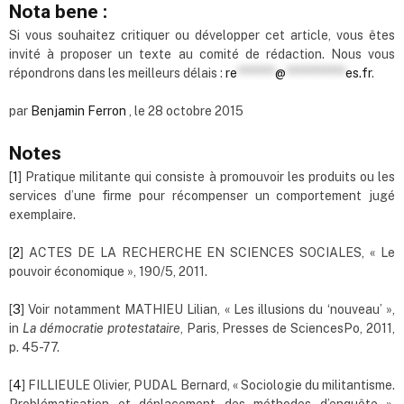
Nota bene :
Si vous souhaitez critiquer ou développer cet article, vous êtes
invité à proposer un texte au comité de rédaction. Nous vous
répondrons dans les meilleurs délais :
re
*******
@
***********
es.fr
.
par
Benjamin Ferron
, le 28 octobre 2015
Notes
[
1
] Pratique militante qui consiste à promouvoir les produits ou les
services d’une firme pour récompenser un comportement jugé
exemplaire.
[
2
] ACTES DE LA RECHERCHE EN SCIENCES SOCIALES, « Le
pouvoir économique », 190/5, 2011.
[
3
] Voir notamment MATHIEU Lilian, « Les illusions du ‘nouveau’ »,
in
La démocratie protestataire
, Paris, Presses de SciencesPo, 2011,
p. 45-77.
[
4
] FILLIEULE Olivier, PUDAL Bernard, « Sociologie du militantisme.
Problématisation et déplacement des méthodes d’enquête »,