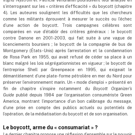
s’interrogeant sur les « critères d’efficacité » du boycott (chapitre
4). Les auteures soulignent les difficultés que les chercheurs
comme les militants éprouvent à mesurer le succès ou l’échec
d’une action de boycott. Trois campagnes célèbres sont
comparées en vue d’établir des critères généraux : le boycott
contre Danone en 2001-2003, qui fait suite à une vague de
licenciements boursiers ; le boycott de la compagnie de bus de
Montgomery (États-Unis) après l’arrestation et la condamnation
de Rosa Park en 1955, qui avait refusé de céder sa place à un
blanc malgré les lois ségrégationnistes en vigueur ; le boycott de
l’entreprise Shell par Greenpeace en 1995, qui exigeait le
démantèlement d’une plate-forme pétrolière en mer du Nord pour
préserver l’environnement marin. Un « mode d’emploi » présenté en
fin de chapitre s’inspire notamment du
Boycott Organizer’s
Guide
publié depuis 1984 par l’organisation consumériste Green
America, montrant l’importance d’un bon calibrage du message,
d’une prise en compte des publics actuels ou potentiels de
l’opération, de la médiatisation du boycott et de son organisation.
Le boycott, arme du « consumariat » ?
Le dernier chapitre propose une réflexion d’ensemble sur le pouvoir