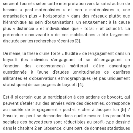
seraient tournés selon cette interprétation vers la satisfaction de
besoins « post-matérialistes » et non « matérialistes », une
organisation plus « horizontale » dans des réseaux plutôt que
hiérarchique au sein d’organisations, un engagement à la cause
plus « distancié » et individualisé que « total » et collectif. La
prétendue « nouveauté » de ces mobilisations a été largement
discutée par les recherches récentes [
3
].
De même, la thèse d’une forte « fluidité » de l’engagement dans un
boycott (les individus s’engageant et se désengageant en
fonction des circonstances) mériterait d’être davantage
questionnée à l’aune d’études longitudinales de carrières
militantes et d’observations ethnographiques (et pas uniquement
statistiques) de campagnes de boycott [
4
].
Est-il si certain que la participation à des actions de boycott, qui
peuvent s’étaler sur des années voire des décennies, corresponde
au modèle de l’engagement « post-it » cher à Jacques Ion [
5
] ?
Ensuite, on peut se demander dans quelle mesure les propriétés
sociales des boycotteurs sont réductibles au profil-type dessiné
dans le chapitre 2 en l’absence, d’une part, de données statistiques