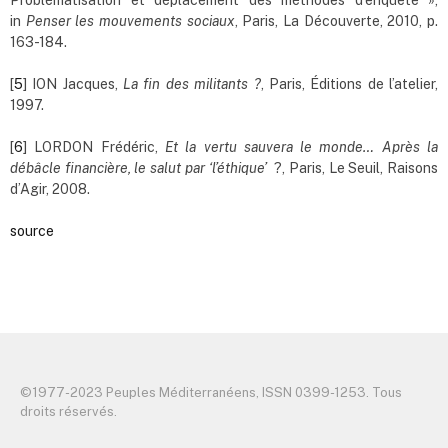
in
Penser les mouvements sociaux
, Paris, La Découverte, 2010, p.
163-184.
[
5
] ION Jacques,
La fin des militants ?
, Paris, Éditions de l’atelier,
1997.
[
6
] LORDON Frédéric,
Et la vertu sauvera le monde… Après la
débâcle financière, le salut par ‘l’éthique’
?, Paris, Le Seuil, Raisons
d’Agir, 2008.
source
©️1977-2023 Peuples Méditerranéens, ISSN 0399-1253. Tous
droits réservés.