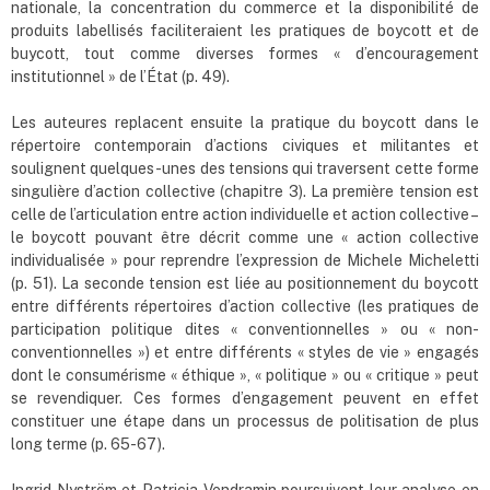
nationale, la concentration du commerce et la disponibilité de
produits labellisés faciliteraient les pratiques de boycott et de
buycott, tout comme diverses formes « d’encouragement
institutionnel » de l’État (p. 49).
Les auteures replacent ensuite la pratique du boycott dans le
répertoire contemporain d’actions civiques et militantes et
soulignent quelques-unes des tensions qui traversent cette forme
singulière d’action collective (chapitre 3). La première tension est
celle de l’articulation entre action individuelle et action collective –
le boycott pouvant être décrit comme une « action collective
individualisée » pour reprendre l’expression de Michele Micheletti
(p. 51). La seconde tension est liée au positionnement du boycott
entre différents répertoires d’action collective (les pratiques de
participation politique dites « conventionnelles » ou « non-
conventionnelles ») et entre différents « styles de vie » engagés
dont le consumérisme « éthique », « politique » ou « critique » peut
se revendiquer. Ces formes d’engagement peuvent en effet
constituer une étape dans un processus de politisation de plus
long terme (p. 65-67).
Ingrid Nyström et Patricia Vendramin poursuivent leur analyse en