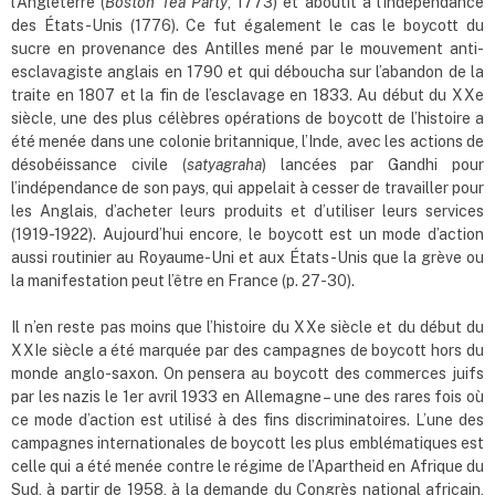
l’Angleterre (
Boston Tea Party
, 1773) et aboutit à l’indépendance
des États-Unis (1776). Ce fut également le cas le boycott du
sucre en provenance des Antilles mené par le mouvement anti-
esclavagiste anglais en 1790 et qui déboucha sur l’abandon de la
traite en 1807 et la fin de l’esclavage en 1833. Au début du XXe
siècle, une des plus célèbres opérations de boycott de l’histoire a
été menée dans une colonie britannique, l’Inde, avec les actions de
désobéissance civile (
satyagraha
) lancées par Gandhi pour
l’indépendance de son pays, qui appelait à cesser de travailler pour
les Anglais, d’acheter leurs produits et d’utiliser leurs services
(1919-1922). Aujourd’hui encore, le boycott est un mode d’action
aussi routinier au Royaume-Uni et aux États-Unis que la grève ou
la manifestation peut l’être en France (p. 27-30).
Il n’en reste pas moins que l’histoire du XXe siècle et du début du
XXIe siècle a été marquée par des campagnes de boycott hors du
monde anglo-saxon. On pensera au boycott des commerces juifs
par les nazis le 1er avril 1933 en Allemagne – une des rares fois où
ce mode d’action est utilisé à des fins discriminatoires. L’une des
campagnes internationales de boycott les plus emblématiques est
celle qui a été menée contre le régime de l’Apartheid en Afrique du
Sud, à partir de 1958, à la demande du Congrès national africain,