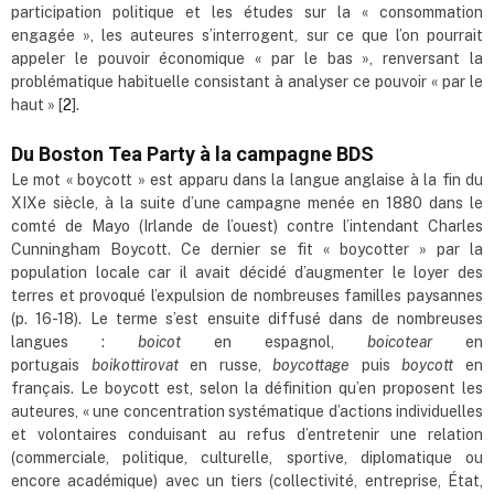
participation politique et les études sur la « consommation
engagée », les auteures s’interrogent, sur ce que l’on pourrait
appeler le pouvoir économique « par le bas », renversant la
problématique habituelle consistant à analyser ce pouvoir « par le
haut » [
2
].
Du Boston Tea Party à la campagne BDS
Le mot « boycott » est apparu dans la langue anglaise à la fin du
XIXe siècle, à la suite d’une campagne menée en 1880 dans le
comté de Mayo (Irlande de l’ouest) contre l’intendant Charles
Cunningham Boycott. Ce dernier se fit « boycotter » par la
population locale car il avait décidé d’augmenter le loyer des
terres et provoqué l’expulsion de nombreuses familles paysannes
(p. 16-18). Le terme s’est ensuite diffusé dans de nombreuses
langues :
boicot
en espagnol,
boicotear
en
portugais
boikottirovat
en russe,
boycottage
puis
boycott
en
français. Le boycott est, selon la définition qu’en proposent les
auteures, « une concentration systématique d’actions individuelles
et volontaires conduisant au refus d’entretenir une relation
(commerciale, politique, culturelle, sportive, diplomatique ou
encore académique) avec un tiers (collectivité, entreprise, État,