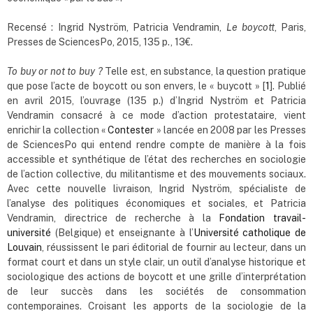
Recensé : Ingrid Nyström, Patricia Vendramin,
Le boycott
, Paris,
Presses de SciencesPo, 2015, 135 p., 13€.
To buy or not to buy ?
Telle est, en substance, la question pratique
que pose l’acte de boycott ou son envers, le « buycott » [
1
]. Publié
en avril 2015, l’ouvrage (135 p.) d’Ingrid Nyström et Patricia
Vendramin consacré à ce mode d’action protestataire, vient
enrichir la collection «
Contester
» lancée en 2008 par les Presses
de SciencesPo qui entend rendre compte de manière à la fois
accessible et synthétique de l’état des recherches en sociologie
de l’action collective, du militantisme et des mouvements sociaux.
Avec cette nouvelle livraison, Ingrid Nyström, spécialiste de
l’analyse des politiques économiques et sociales, et Patricia
Vendramin, directrice de recherche à la
Fondation travail-
université
(Belgique) et enseignante à l’
Université catholique de
Louvain
, réussissent le pari éditorial de fournir au lecteur, dans un
format court et dans un style clair, un outil d’analyse historique et
sociologique des actions de boycott et une grille d’interprétation
de leur succès dans les sociétés de consommation
contemporaines. Croisant les apports de la sociologie de la