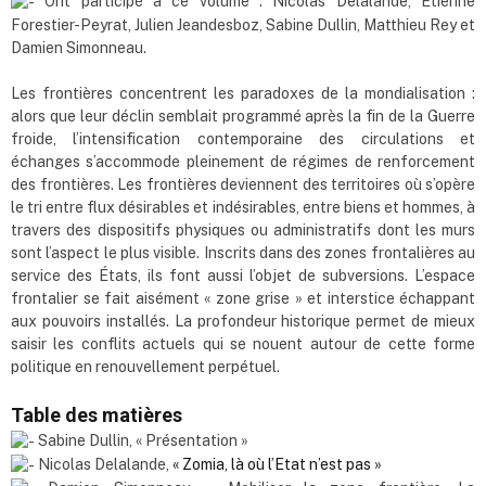
Ont participé à ce volume : Nicolas Delalande, Étienne
Forestier-Peyrat, Julien Jeandesboz, Sabine Dullin, Matthieu Rey et
Damien Simonneau.
Les frontières concentrent les paradoxes de la mondialisation :
alors que leur déclin semblait programmé après la fin de la Guerre
froide, l’intensification contemporaine des circulations et
échanges s’accommode pleinement de régimes de renforcement
des frontières. Les frontières deviennent des territoires où s’opère
le tri entre flux désirables et indésirables, entre biens et hommes, à
travers des dispositifs physiques ou administratifs dont les murs
sont l’aspect le plus visible. Inscrits dans des zones frontalières au
service des États, ils font aussi l’objet de subversions. L’espace
frontalier se fait aisément « zone grise » et interstice échappant
aux pouvoirs installés. La profondeur historique permet de mieux
saisir les conflits actuels qui se nouent autour de cette forme
politique en renouvellement perpétuel.
Table des matières
Sabine Dullin, « Présentation »
Nicolas Delalande,
« Zomia, là où l’Etat n’est pas »