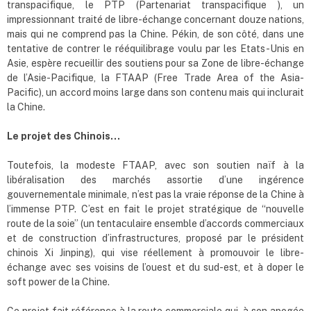
transpacifique, le PTP (Partenariat transpacifique ), un
impressionnant traité de libre-échange concernant douze nations,
mais qui ne comprend pas la Chine. Pékin, de son côté, dans une
tentative de contrer le rééquilibrage voulu par les Etats-Unis en
Asie, espère recueillir des soutiens pour sa Zone de libre-échange
de l’Asie-Pacifique, la FTAAP (Free Trade Area of the Asia-
Pacific), un accord moins large dans son contenu mais qui inclurait
la Chine.
Le projet des Chinois…
Toutefois, la modeste FTAAP, avec son soutien naïf à la
libéralisation des marchés assortie d’une ingérence
gouvernementale minimale, n’est pas la vraie réponse de la Chine à
l’immense PTP. C’est en fait le projet stratégique de “nouvelle
route de la soie” (un tentaculaire ensemble d’accords commerciaux
et de construction d’infrastructures, proposé par le président
chinois Xi Jinping), qui vise réellement à promouvoir le libre-
échange avec ses voisins de l’ouest et du sud-est, et à doper le
soft power de la Chine.
Ce projet fait référence à la route commerciale qui, à son apogée