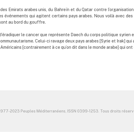
, des Emirats arabes unis, du Bahreïn et du Qatar contre l’organisatio
des événements qui agitent certains pays arabes. Nous voilà avec des g
sont au bord du gouffre.
d’éradiquer le cancer que représente Daech du corps politique syrien et
 communautarisme. Celui-ci ravage deux pays arabes [Syrie et Irak] qui a
 Américains [contrairement à ce qu’on dit dans le monde arabe] qui ont 
1977-2023 Peuples Méditerranéens, ISSN 0399-1253. Tous droits réserv