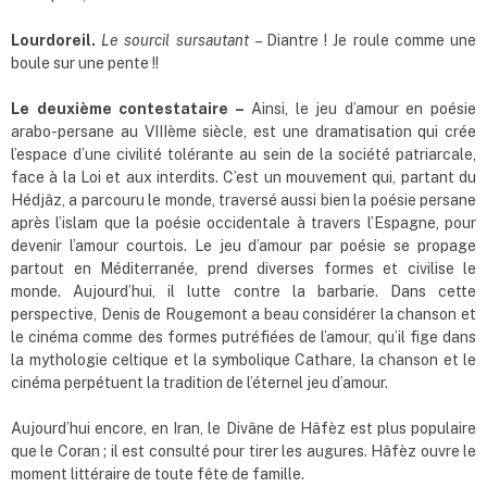
Lourdoreil.
Le sourcil sursautant
– Diantre ! Je roule comme une
boule sur une pente !!
Le deuxième contestataire –
Ainsi, le jeu d’amour en poésie
arabo-persane au VIIIème siècle, est une dramatisation qui crée
l’espace d’une civilité tolérante au sein de la société patriarcale,
face à la Loi et aux interdits. C’est un mouvement qui, partant du
Hédjâz, a parcouru le monde, traversé aussi bien la poésie persane
après l’islam que la poésie occidentale à travers l’Espagne, pour
devenir l’amour courtois. Le jeu d’amour par poésie se propage
partout en Méditerranée, prend diverses formes et civilise le
monde. Aujourd’hui, il lutte contre la barbarie. Dans cette
perspective, Denis de Rougemont a beau considérer la chanson et
le cinéma comme des formes putréfiées de l’amour, qu’il fige dans
la mythologie celtique et la symbolique Cathare, la chanson et le
cinéma perpétuent la tradition de l’éternel jeu d’amour.
Aujourd’hui encore, en Iran, le Divâne de Hâfèz est plus populaire
que le Coran ; il est consulté pour tirer les augures. Hâfèz ouvre le
moment littéraire de toute fête de famille.