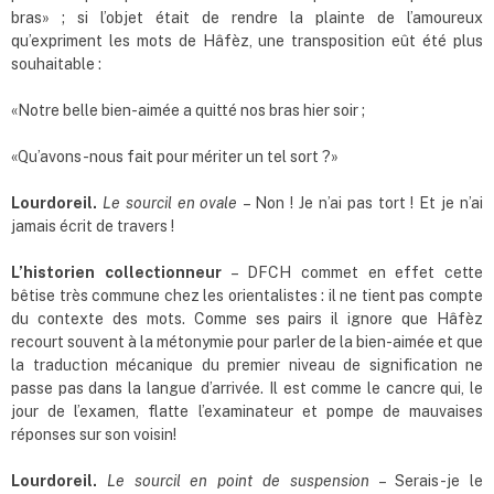
bras» ; si l’objet était de rendre la plainte de l’amoureux
qu’expriment les mots de Hâfèz, une transposition eût été plus
souhaitable :
«Notre belle bien-aimée a quitté nos bras hier soir ;
«Qu’avons-nous fait pour mériter un tel sort ?»
Lourdoreil.
Le sourcil en ovale
– Non ! Je n’ai pas tort ! Et je n’ai
jamais écrit de travers !
L
’
historien
collectionneur
– DFCH commet en effet cette
bêtise très commune chez les orientalistes : il ne tient pas compte
du contexte des mots. Comme ses pairs il ignore que Hâfèz
recourt souvent à la métonymie pour parler de la bien-aimée et que
la traduction mécanique du premier niveau de signification ne
passe pas dans la langue d’arrivée. Il est comme le cancre qui, le
jour de l’examen, flatte l’examinateur et pompe de mauvaises
réponses sur son voisin!
Lourdoreil.
Le sourcil en point de suspension
– Serais-je le