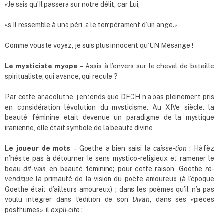
«Je sais qu’Il passera sur notre délit, car Lui,
«s’Il ressemble à une péri, a le tempérament d’un ange.»
Comme vous le voyez, je suis plus innocent qu’UN Mésange !
Le mysticiste myope
– Assis à l’envers sur le cheval de bataille
spiritualiste, qui avance, qui recule ?
Par cette anacoluthe, j’entends que DFCH n’a pas pleinement pris
en considération l’évolution du mysticisme. Au XIVe siècle, la
beauté féminine était devenue un paradigme de la mystique
iranienne, elle était symbole de la beauté divine.
Le joueur de mots
– Goethe a bien saisi la
caisse-tion
: Hâfèz
n’hésite pas à détourner le sens mystico-religieux et ramener le
beau
dit-vain
en beauté féminine; pour cette raison, Goethe
re-
vendique
la primauté de la vision du poète amoureux (à l’époque
Goethe était d’ailleurs amoureux) ; dans les poèmes qu’il n’a pas
voulu intégrer dans l’édition de son
Divân
, dans ses «pièces
posthumes», il
expli-cite
: