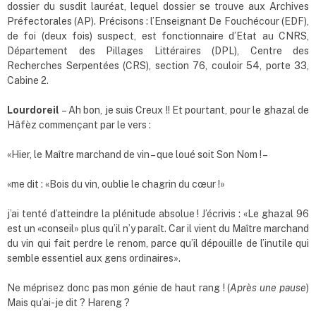
dossier du susdit lauréat, lequel dossier se trouve aux Archives
Préfectorales (AP). Précisons : l’Enseignant De Fouchécour (EDF),
de foi (deux fois) suspect, est fonctionnaire d’Etat au CNRS,
Département des Pillages Littéraires (DPL), Centre des
Recherches Serpentées (CRS), section 76, couloir 54, porte 33,
Cabine 2.
Lourdoreil
– Ah bon, je suis Creux !! Et pourtant, pour le ghazal de
Hâfèz commençant par le vers :
«Hier, le Maître marchand de vin – que loué soit Son Nom ! –
«me dit : «Bois du vin, oublie le chagrin du cœur !»
j’ai tenté d’atteindre la plénitude absolue ! J’écrivis : «Le ghazal 96
est un «conseil» plus qu’il n’y paraît. Car il vient du Maître marchand
du vin qui fait perdre le renom, parce qu’il dépouille de l’inutile qui
semble essentiel aux gens ordinaires».
Ne méprisez donc pas mon génie de haut rang ! (
Après une pause
)
Mais qu’ai-je dit ? Hareng ?