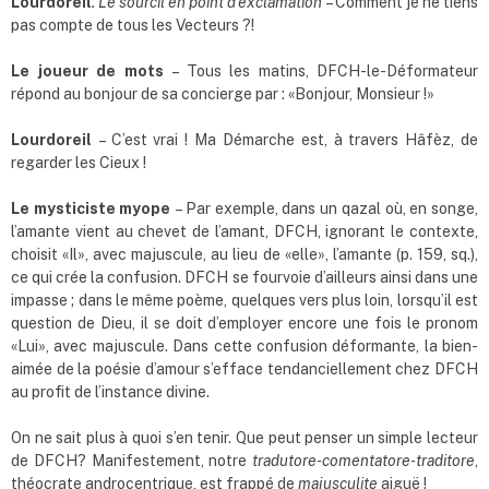
Lourdoreil
. Le sourcil en point d
’
exclamation
– Comment je ne tiens
pas compte de tous les Vecteurs ?!
Le joueur de mots
– Tous les matins, DFCH-le-Déformateur
répond au bonjour de sa concierge par : «Bonjour, Monsieur !»
Lourdoreil
– C’est vrai ! Ma Démarche est, à travers Hâfèz, de
regarder les Cieux !
Le mysticiste myope
– Par exemple, dans un qazal où, en songe,
l’amante vient au chevet de l’amant, DFCH, ignorant le contexte,
choisit «Il», avec majuscule, au lieu de «elle», l’amante (p. 159, sq.),
ce qui crée la confusion. DFCH se fourvoie d’ailleurs ainsi dans une
impasse ; dans le même poème, quelques vers plus loin, lorsqu’il est
question de Dieu, il se doit d’employer encore une fois le pronom
«Lui», avec majuscule. Dans cette confusion déformante, la bien-
aimée de la poésie d’amour s’efface tendanciellement chez DFCH
au profit de l’instance divine.
On ne sait plus à quoi s’en tenir. Que peut penser un simple lecteur
de DFCH? Manifestement, notre
tradutore-comentatore-traditore
,
théocrate androcentrique, est frappé de
majusculite
aiguë !