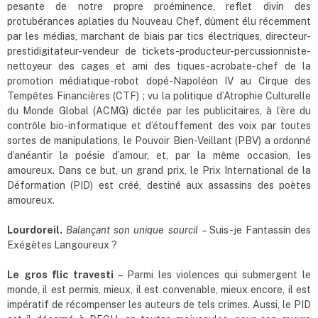
pesante de notre propre proéminence, reflet divin des
protubérances aplaties du Nouveau Chef, dûment élu récemment
par les médias, marchant de biais par tics électriques, directeur-
prestidigitateur-vendeur de tickets-producteur-percussionniste-
nettoyeur des cages et ami des tiques-acrobate-chef de la
promotion médiatique-robot dopé-Napoléon IV au Cirque des
Tempêtes Financières (CTF) ; vu la politique d’Atrophie Culturelle
du Monde Global (ACMG) dictée par les publicitaires, à l’ère du
contrôle bio-informatique et d’étouffement des voix par toutes
sortes de manipulations, le Pouvoir Bien-Veillant (PBV) a ordonné
d’anéantir la poésie d’amour, et, par la même occasion, les
amoureux. Dans ce but, un grand prix, le Prix International de la
Déformation (PID) est créé, destiné aux assassins des poètes
amoureux.
Lourdoreil.
Balançant son unique sourcil
– Suis-je Fantassin des
Exégètes Langoureux ?
Le gros flic travesti
– Parmi les violences qui submergent le
monde, il est permis, mieux, il est convenable, mieux encore, il est
impératif de récompenser les auteurs de tels crimes. Aussi, le PID