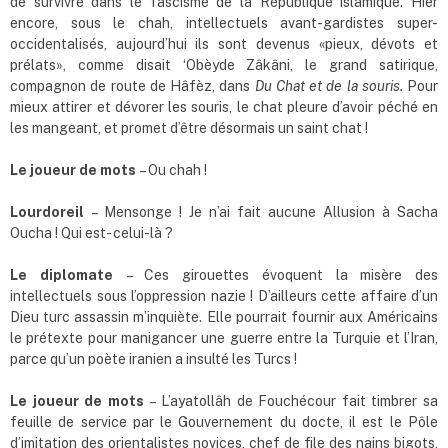
de survivre dans le fascisme de la République islamique. Hier
encore, sous le chah, intellectuels avant-gardistes super-
occidentalisés, aujourd’hui ils sont devenus «pieux, dévots et
prélats», comme disait ‘Obèyde Zâkâni, le grand satirique,
compagnon de route de Hâfèz, dans
Du Chat et de la souris.
Pour
mieux attirer et dévorer les souris, le chat pleure d’avoir péché en
les mangeant, et promet d’être désormais un saint chat !
Le joueur de mots
– Ou chah !
Lourdoreil
– Mensonge ! Je n’ai fait aucune Allusion à Sacha
Oucha ! Qui est- celui-là ?
Le diplomate
– Ces girouettes évoquent la misère des
intellectuels sous l’oppression nazie ! D’ailleurs cette affaire d’un
Dieu turc assassin m’inquiète. Elle pourrait fournir aux Américains
le prétexte pour manigancer une guerre entre la Turquie et l’Iran,
parce qu’un poète iranien a insulté les Turcs !
Le joueur de mots
– L’ayatollâh de Fouchécour fait timbrer sa
feuille de service par le Gouvernement du docte, il est le Pôle
d’imitation des orientalistes novices, chef de file des nains bigots,