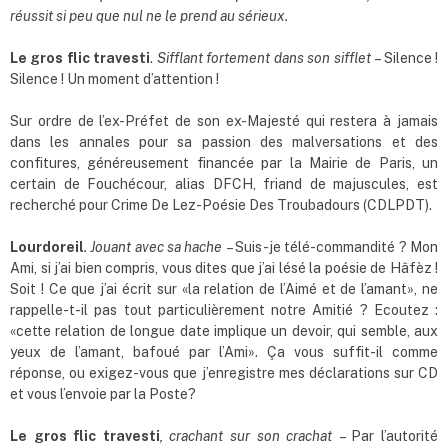
réussit si peu que nul ne le prend au sérieux.
Le gros flic travesti
.
Sifflant fortement dans son sifflet
– Silence !
Silence ! Un moment d’attention !
Sur ordre de l’ex-Préfet de son ex-Majesté qui restera à jamais
dans les annales pour sa passion des malversations et des
confitures, généreusement financée par la Mairie de Paris, un
certain de Fouchécour, alias DFCH, friand de majuscules, est
recherché pour Crime De Lez-Poésie Des Troubadours (CDLPDT).
Lourdoreil
. Jouant avec sa hache
– Suis-je télé-commandité ? Mon
Ami, si j’ai bien compris, vous dites que j’ai lésé la poésie de Hâfèz !
Soit ! Ce que j’ai écrit sur «la relation de l’Aimé et de l’amant», ne
rappelle-t-il pas tout particulièrement notre Amitié ? Ecoutez :
«cette relation de longue date implique un devoir, qui semble, aux
yeux de l’amant, bafoué par l’Ami». Ça vous suffit-il comme
réponse, ou exigez-vous que j’enregistre mes déclarations sur CD
et vous l’envoie par la Poste?
Le gros flic travesti
, crachant sur son crachat
– Par l’autorité