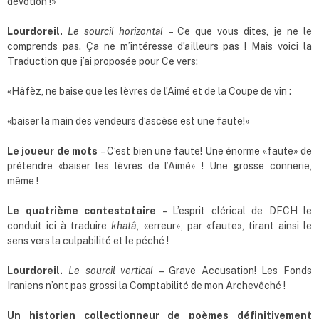
dévotion !»
Lourdoreil.
Le sourcil horizontal
– Ce que vous dites, je ne le
comprends pas. Ça ne m’intéresse d’ailleurs pas ! Mais voici la
Traduction que j’ai proposée pour Ce vers:
«Hâfèz, ne baise que les lèvres de l’Aimé et de la Coupe de vin :
«baiser la main des vendeurs d’ascèse est une faute!»
Le joueur de mots
– C’est bien une faute! Une énorme «faute» de
prétendre «baiser les lèvres de l’Aimé» ! Une grosse connerie,
même !
Le quatrième contestataire
– L’esprit clérical de DFCH le
conduit ici à traduire
khatâ
, «erreur», par «faute», tirant ainsi le
sens vers la culpabilité et le péché !
Lourdoreil.
Le sourcil vertical
– Grave Accusation! Les Fonds
Iraniens n’ont pas grossi la Comptabilité de mon Archevêché !
Un historien collectionneur de poèmes définitivement