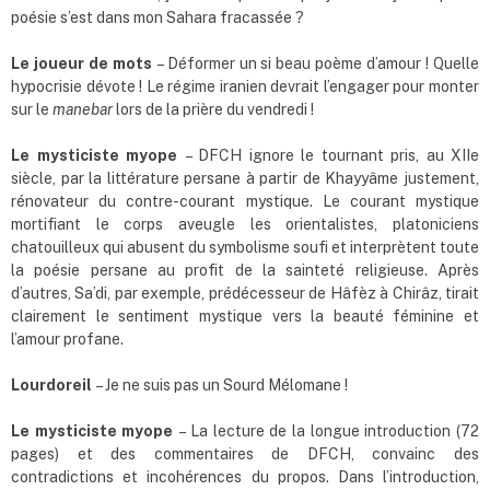
poésie s’est dans mon Sahara fracassée ?
Le joueur de mots
– Déformer un si beau poème d’amour ! Quelle
hypocrisie dévote ! Le régime iranien devrait l’engager pour monter
sur le
manebar
lors de la prière du vendredi !
Le mysticiste myope
– DFCH ignore le tournant pris, au XIIe
siècle, par la littérature persane à partir de Khayyâme justement,
rénovateur du contre-courant mystique. Le courant mystique
mortifiant le corps aveugle les orientalistes, platoniciens
chatouilleux qui abusent du symbolisme soufi et interprètent toute
la poésie persane au profit de la sainteté religieuse. Après
d’autres, Sa’di, par exemple, prédécesseur de Hâfèz à Chirâz, tirait
clairement le sentiment mystique vers la beauté féminine et
l’amour profane.
Lourdoreil
– Je ne suis pas un Sourd Mélomane !
Le mysticiste myope
– La lecture de la longue introduction (72
pages) et des commentaires de DFCH, convainc des
contradictions et incohérences du propos. Dans l’introduction,