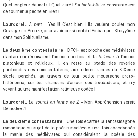
Quel jongleur de mots ! Quel curé ! Sa
tante-hâtive
constante est
de tourner le péché en Bien !
Lourdoreil
.
A part
– Yes !!! C’est bien ! Ils veulent couler mon
Ouvrage en Bronze, pour avoir aussi tenté d’Embarquer Khayyâme
dans mon Spiritualisme.
Le deuxième contestataire
– DFCH est proche des médiévistes
d’antan qui réduisaient l’amour courtois et la
fin
’
amor
à l’amour
platonique et religieux. Il en reste au stade des rêveries
pudibondes des commentateurs, aux odeurs rances du XIXème
siècle, penchés, au travers de leur petite moustache proto-
hitlérienne, sur les chansons d’amour des troubadours, et n’y
voyant qu’une manifestation religieuse codée !
Lourdoreil.
Le sourcil en forme de Z
– Mon Appréhension serait
Démodée ?!
Le deuxième contestataire
– Une fois écartée la fantasmagorie
romantique au sujet de la poésie médiévale, une fois abandonnée
la manie des médiévistes qui considéraient la poésie des