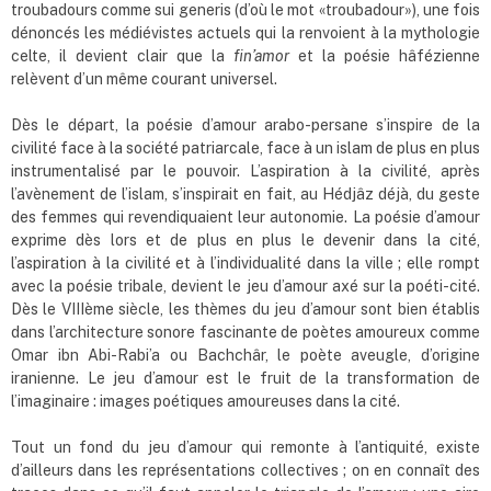
troubadours comme sui generis (d’où le mot «troubadour»), une fois
dénoncés les médiévistes actuels qui la renvoient à la mythologie
celte, il devient clair que la
fin
’
amor
et la poésie hâfézienne
relèvent d’un même courant universel.
Dès le départ, la poésie d’amour arabo-persane s’inspire de la
civilité face à la société patriarcale, face à un islam de plus en plus
instrumentalisé par le pouvoir. L’aspiration à la civilité, après
l’avènement de l’islam, s’inspirait en fait, au Hédjâz déjà, du geste
des femmes qui revendiquaient leur autonomie. La poésie d’amour
exprime dès lors et de plus en plus le devenir dans la cité,
l’aspiration à la civilité et à l’individualité dans la ville ; elle rompt
avec la poésie tribale, devient le jeu d’amour axé sur la poéti-cité.
Dès le VIIIème siècle, les thèmes du jeu d’amour sont bien établis
dans l’architecture sonore fascinante de poètes amoureux comme
Omar ibn Abi-Rabi’a ou Bachchâr, le poète aveugle, d’origine
iranienne. Le jeu d’amour est le fruit de la transformation de
l’imaginaire : images poétiques amoureuses dans la cité.
Tout un fond du jeu d’amour qui remonte à l’antiquité, existe
d’ailleurs dans les représentations collectives ; on en connaît des