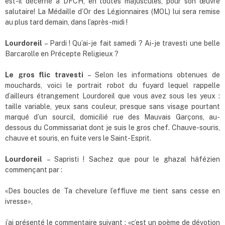
est-il décerné à DFCH, en toutes majuscules, pour son œuvre
salutaire! La Médaille d’Or des Légionnaires (MOL) lui sera remise
au plus tard demain, dans l’après-midi !
Lourdoreil
– Pardi ! Qu’ai-je fait samedi ? Ai-je travesti une belle
Barcarolle en Précepte Religieux ?
Le gros flic travesti
– Selon les informations obtenues de
mouchards, voici le portrait robot du fuyard lequel rappelle
d’ailleurs étrangement Lourdoreil que vous avez sous les yeux :
taille variable, yeux sans couleur, presque sans visage pourtant
marqué d’un sourcil, domicilié rue des Mauvais Garçons, au-
dessous du Commissariat dont je suis le gros chef. Chauve-souris,
chauve et souris, en fuite vers le Saint-Esprit.
Lourdoreil
– Sapristi ! Sachez que pour le ghazal hâfézien
commençant par :
«Des boucles de Ta chevelure l’effluve me tient sans cesse en
ivresse»,
j’ai présenté le commentaire suivant : «c’est un poème de dévotion