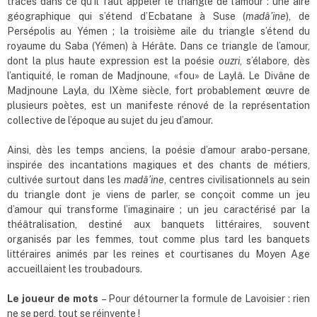
traces dans ce qu’il faut appeler le triangle de l’amour : une aire
géographique qui s’étend d’Ecbatane à Suse (
madâ’ine
), de
Persépolis au Yémen ; la troisième aile du triangle s’étend du
royaume du Saba (Yémen) à Hérâte. Dans ce triangle de l’amour,
dont la plus haute expression est la poésie
ouzri
, s’élabore, dès
l’antiquité, le roman de Madjnoune, «fou» de Laylâ. Le Divâne de
Madjnoune Layla, du IXème siècle, fort probablement œuvre de
plusieurs poètes, est un manifeste rénové de la représentation
collective de l’époque au sujet du jeu d’amour.
Ainsi, dès les temps anciens, la poésie d’amour arabo-persane,
inspirée des incantations magiques et des chants de métiers,
cultivée surtout dans les
madâ’ine
, centres civilisationnels au sein
du triangle dont je viens de parler, se conçoit comme un jeu
d’amour qui transforme l’imaginaire ; un jeu caractérisé par la
théâtralisation, destiné aux banquets littéraires, souvent
organisés par les femmes, tout comme plus tard les banquets
littéraires animés par les reines et courtisanes du Moyen Age
accueillaient les troubadours.
Le joueur de mots
– Pour détourner la formule de Lavoisier : rien
ne se perd, tout se réinvente !