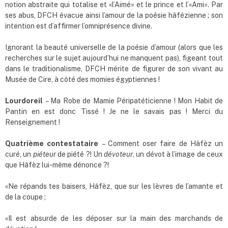
notion abstraite qui totalise et «l’Aimé» et le prince et l’«Ami». Par
ses abus, DFCH évacue ainsi l’amour de la poésie hâfézienne ; son
intention est d’affirmer l’omniprésence divine.
Ignorant la beauté universelle de la poésie d’amour (alors que les
recherches sur le sujet aujourd’hui ne manquent pas), figeant tout
dans le traditionalisme, DFCH mérite de figurer de son vivant au
Musée de Cire, à côté des momies égyptiennes !
Lourdoreil
– Ma Robe de Mamie Péripatéticienne ! Mon Habit de
Pantin en est donc Tissé ! Je ne le savais pas ! Merci du
Renseignement !
Quatrième contestataire
– Comment oser faire de Hâfèz un
curé, un
piéteur
de piété ?! Un
dévoteur
, un dévot à l’image de ceux
que Hâfèz lui-même dénonce ?!
«Ne répands tes baisers, Hâfèz, que sur les lèvres de l’amante et
de la coupe ;
«Il est absurde de les déposer sur la main des marchands de