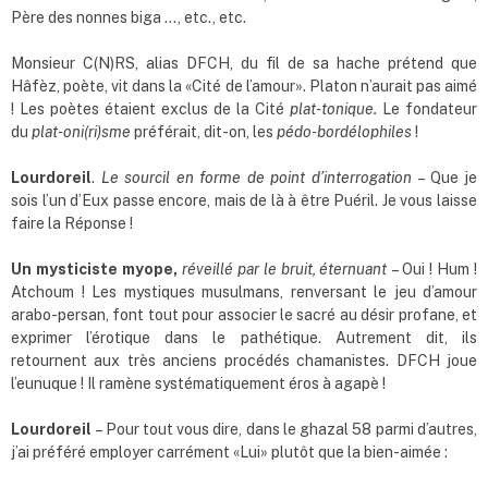
Père des nonnes biga …, etc., etc.
Monsieur C(N)RS, alias DFCH, du fil de sa hache prétend que
Hâfèz, poète, vit dans la «Cité de l’amour». Platon n’aurait pas aimé
! Les poètes étaient exclus de la Cité
plat-tonique.
Le fondateur
du
plat-oni(ri)sme
préférait, dit-on, les
pédo-bordélophiles
!
Lourdoreil
.
Le
sourcil en forme de point d’interrogation
– Que je
sois l’un d’Eux passe encore, mais de là à être Puéril. Je vous laisse
faire la Réponse !
Un mysticiste myope,
réveillé par le bruit, éternuant
– Oui ! Hum !
Atchoum ! Les mystiques musulmans, renversant le jeu d’amour
arabo-persan, font tout pour associer le sacré au désir profane, et
exprimer l’érotique dans le pathétique. Autrement dit, ils
retournent aux très anciens procédés chamanistes. DFCH joue
l’eunuque ! Il ramène systématiquement éros à agapè
!
Lourdoreil
– Pour tout vous dire, dans le ghazal 58 parmi d’autres,
j’ai préféré employer carrément «Lui» plutôt que la bien-aimée :