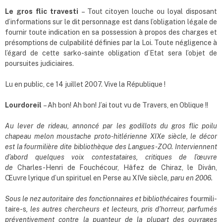
Le gros flic travesti
– Tout citoyen louche ou loyal disposant
d’informations sur le dit personnage est dans l’obligation légale de
fournir toute indication en sa possession à propos des charges et
présomptions de culpabilité définies par la Loi. Toute négligence à
l’égard de cette sarko-sainte obligation d’Etat sera l’objet de
poursuites judiciaires.
Lu en public, ce 14 juillet 2007. Vive la République !
Lourdoreil
– Ah bon! Ah bon! J’ai tout vu de Travers, en Oblique !!
Au lever de rideau, annoncé par les godillots du gros flic poilu
chapeau melon moustache proto-hitlérienne XIXe siècle, le décor
est la fourmilière dite bibliothèque des Langues-ZOO. Interviennent
d
’
abord quelques voix contestataires, critiques de l’œuvre
de
Charles-Henri de Fouchécour, Hâfez de Chiraz, le Divân,
Œuvre lyrique d’un spirituel en Perse au XIVe siècle
, paru en 2006.
Sous le nez autoritaire des fonctionnaires et bibliothécaires
fourmili-
taire-s
, les autres chercheurs et lecteurs, pris d
’
horreur, parfumés
préventivement contre la puanteur de la plupart des ouvrages