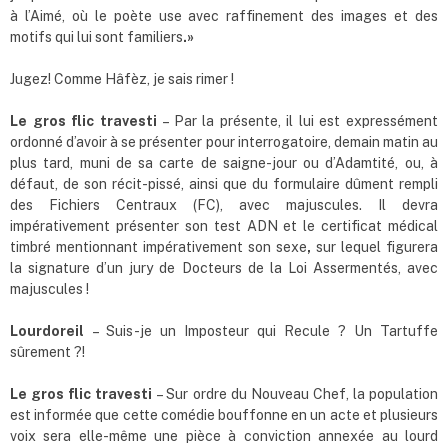
à l’Aimé, où le poète use avec raffinement des images et des
motifs qui lui sont familiers
.»
Jugez! Comme Hâfèz, je sais rimer !
Le gros flic travesti
– Par la présente, il lui est expressément
ordonné d’avoir à se présenter pour interrogatoire, demain matin au
plus tard, muni de sa carte de saigne-jour ou d’Adamtité, ou, à
défaut, de son récit-pissé, ainsi que du formulaire dûment rempli
des Fichiers Centraux (FC), avec majuscules. Il devra
impérativement présenter son test ADN et le certificat médical
timbré mentionnant impérativement son sexe
,
sur lequel figurera
la signature d’un jury de Docteurs de la Loi Assermentés, avec
majuscules !
Lourdoreil
– Suis-je un Imposteur qui Recule ? Un Tartuffe
sûrement ?!
Le gros flic travesti
– Sur ordre du Nouveau Chef, la population
est informée que cette comédie bouffonne en un acte et plusieurs
voix sera elle-même une pièce à conviction annexée au lourd