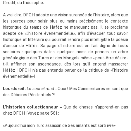
l’érudit, du théosophe.
A vrai dire, DFCH adopte une vision surannée de l’histoire, alors que
les sources pour saisir plus ou moins précisément le contexte
historique du temps de Hâfèz ne manquent pas. Il se proclame
adepte de «l’histoire événementielle», afin d’évacuer tout savoir
historique et littéraire qui pourrait rendre plus intelligible la poésie
d’amour de Hâfèz. Sa page d’histoire est en fait digne de tests
scolaires : quelques dates, quelques noms de princes, un arbre
généalogique des Turcs et des Mongols même – peut-être désire-
t-il affirmer son ascendance, dès lors qu’il entend massacrer
Hâfèz ! DFCH n’a pas entendu parler de la critique de «l’histoire
évènementielle»!
Lourdoreil.
Le sourcil rond
– Quoi ! Mes Commentaires ne sont que
des Déboires Pénitentiels ?!
L
’
historien collectionneur
– Que de choses n’apprend-on pas
chez DFCH ! Voyez page 561 :
«Aujourd’hui mon Turc assassin de Ses amants est sorti ivre»