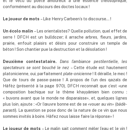
et le vécu du poète amoureux à une essence théosophique,
conformément au discours des doctes locaux !
Le joueur de mots
– Like Henry Carbeen’s to discourse… !
Un écolo malin
– Les orientalistes? Quelle pollution, quel effet de
serre ! DFCH est un bulldozer; il arrache arbres, fleurs, jardins,
prairie, enfouit plaisirs et désirs pour construire un temple de
béton ! Son chantier pue la destruction et la désolation !
Deuxième contestataire.
Dans l
’
ambiance pestilentielle, les
spectateurs se sont bouché le nez
– Cette étude est hautement
platonicienne, oui, parfaitement
plate-onicienne
! Il déraille, le mec !
Que de tours de passe-passe ! A propos de l’un des qazals de
Hâfèz (présenté à la page 970), DFCH reconnaît que c’est «une
composition bachique sur le thème khayyâmien bien connu :
« buvons avant que le monde ne disparaisse», et, quelques lignes
plus loin, ajoute : «Or l’œuvre bonne est de se «vouer au vin» (
bâdè-
parasti
). La question se pose donc de la nature de ce vin que nous
sommes invités à boire. Hâfez nous laisse faire la réponse» !
Le joueur de mots
– Le malin sait comment mêler l’eau et le vin
!