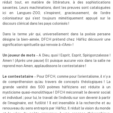
réduit tout, en matière de littérature, à des sophistications
savantes. Leurs machinations, dont les preuves sont cataloguées
ici en Langues-ZOO, s’inspirent, gracieusement, de l’ordre
colonisateur qui s’est toujours mimétiquement appuyé sur le
discours clérical dans les pays colonisés !
Dans le terme
yâr
qui, universellement dans la poésie persane
désigne la bien-aimée, DFCH prétend chez Hâfèz découvrir une
signification spirituelle qui renvoie à «l’Ami» !
Un joueur de mots
– A Dieu, quoi ! Esprit, Esprit, Spirigonzalesse !
Amen ! (
Après une pause
) Et puisque aucune voix dans la salle ne
reprend mon Amen, applaudissons le contestataire !
Le contestataire
– Pour DFCH, comme pour l’orientalisme, il n’y a
de compréhension qu’au travers de concepts théologiques ! La
grande variété des 500 poèmes hâféziens est réduite à un
mysticisme quasi-monolithique ! DFCH méconnaît le devenir social
et individuel ; pour lui, le travail de l’individu sur son devenir à partir
de l’imaginaire, est futilité ! Il est insensible à la recherche et au
renouveau du sens entrepris par Hâfèz. Il réduit la vision du monde