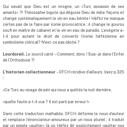
Qui savait que Dieu est un ivrogne, un «Turc assassin de ses
amants» ?! Théosophie bigote qui déguise Dieu de mille façons et
change systématiquement le vin en eau bénite ! Hâfèz ne manque
certes pas de le faire par ironie provocatrice ; il change le gourou
soufi en maître de cabaret et le vin en eau de paradis. L’exégète a-
t-il pour autant le droit de convertir l’ironie hâfézienne en
symbolisme clérical? N’est-ce pas idiotie ?
Lourdoreil.
Le sourcil carré
– Comment, donc ! Suis-je dans l’Enfer
de l’Orthodoxie ?!
L
’
historien collectionneur
– DFCH récidive d’ailleurs, lisez p.325
:
«Ce Turc au visage de péri qui nous a quittés la nuit dernière,
«quelle faute a-t-il vue ? Il est parti par erreur !»
Dans cette traduction malhabile, DFCH déforme le nous d’auteur
et remplace l’énonciateur-amoureux par un nous pluriel ; il traduit
par un simple «quitter» là où Hâfèz dit explicitement «quitter nos