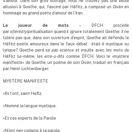
d’amour. Dans son gros ouvrage, vous ne trouvez pas une seule
allusion à Goethe, qui, fasciné par Hâfèz, a composé un
Divân
en
hommage au grand poète d’amour de l’Iran.
Le joueur de mots
– DFCH procède
par
s(téréoty)piritualisation
quand il ignore totalement Goethe: il ne
tolère pas que, dans son ouverture d’esprit, Goethe ait défendu le
Hâfèz-poète amoureux dans le faux débat : était-il mystique ou
lyrique? Goethe perd sa
pas-science
et insulte avec les mots de
Hâfèz lui-même, les
erre-u-dits
comme DFCH. Voici le «mystère
manifeste» de Goethe, un poème de son
Divân
, traduit en français
par Henri Lichtenberger:
MYSTÈRE MANIFESTE
«Ils t’ont, saint Hafiz,
«Nommé la langue mystique,
«Et ces experts de la Parole
«N’ont rien compris à ta parole.