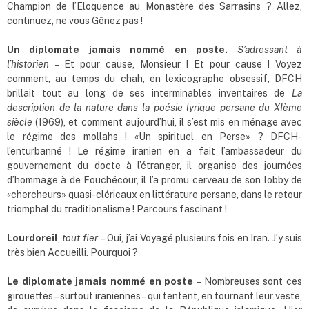
Champion de l’Eloquence au Monastère des Sarrasins ? Allez,
continuez, ne vous Gênez pas !
Un diplomate jamais nommé en poste.
S
’
adressant à
l
’
historien
– Et pour cause, Monsieur ! Et pour cause ! Voyez
comment, au temps du chah, en lexicographe obsessif, DFCH
brillait tout au long de ses interminables inventaires de
La
description de la nature dans la poésie lyrique persane du XIème
siècle
(1969), et comment aujourd’hui, il s’est mis en ménage avec
le régime des mollahs ! «Un spirituel en Perse» ? DFCH-
l’enturbanné ! Le régime iranien en a fait l’ambassadeur du
gouvernement du docte à l’étranger, il organise des journées
d’hommage à de Fouchécour, il l’a promu cerveau de son lobby de
«chercheurs» quasi-cléricaux en littérature persane, dans le retour
triomphal du traditionalisme ! Parcours fascinant !
Lourdoreil
,
tout fier
– Oui, j’ai Voyagé plusieurs fois en Iran. J’y suis
très bien Accueilli. Pourquoi ?
Le diplomate jamais nommé
en poste
– Nombreuses sont ces
girouettes – surtout iraniennes – qui tentent, en tournant leur veste,