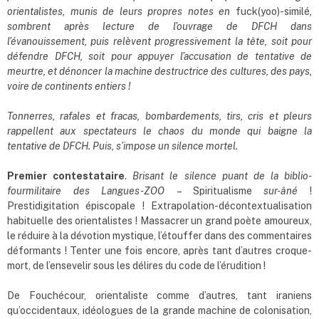
orientalistes, munis de leurs propres notes en
fuck(yoo)-similé
,
s
ombr
ent après lecture de l’ouvrage de DFCH dans
l
’
évanouissement, puis relèvent progressivement la tête, soit pour
défendre DFCH, soit pour appuyer l’accusation de tentative de
meurtre, et dénoncer la machine destructrice des cultures, des pays,
voire de continents entiers !
Tonnerres, rafales et fracas, bombardements, tirs, cris et pleurs
rappellent aux spectateurs le chaos du monde qui baigne la
tentative de DFCH. Puis, s
’
impose un silence mortel.
Premier contestataire
.
Brisant le silence puant de la biblio-
fourmilitaire des Langues-ZOO
– Spiritualisme
sur-âné
!
Prestidigitation épiscopale ! Extrapolation-décontextualisation
habituelle des orientalistes ! Massacrer un grand poète amoureux,
le réduire à la dévotion mystique, l’étouffer dans des commentaires
déformants ! Tenter une fois encore, après tant d’autres croque-
mort, de l’ensevelir sous les délires du code de l’érudition !
De Fouchécour, orientaliste comme d’autres, tant iraniens
qu’occidentaux, idéologues de la grande machine de colonisation,