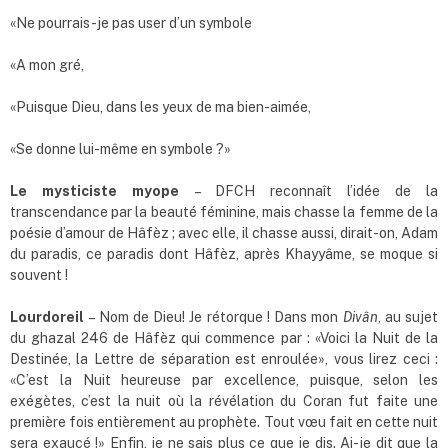
«Ne pourrais-je pas user d’un symbole
«A mon gré,
«Puisque Dieu, dans les yeux de ma bien-aimée,
«Se donne lui-même en symbole ?»
Le mysticiste myope
– DFCH reconnaît l’idée de la
transcendance par la beauté féminine, mais chasse la femme de la
poésie d’amour de Hâfèz ; avec elle, il chasse aussi, dirait-on, Adam
du paradis, ce paradis dont Hâfèz, après Khayyâme, se moque si
souvent !
Lourdoreil
– Nom de Dieu! Je rétorque ! Dans mon
Divân
, au sujet
du ghazal 246 de Hâfèz qui commence par : «Voici la Nuit de la
Destinée, la Lettre de séparation est enroulée», vous lirez ceci :
«C’est la Nuit heureuse par excellence, puisque, selon les
exégètes, c’est la nuit où la révélation du Coran fut faite une
première fois entièrement au prophète. Tout vœu fait en cette nuit
sera exaucé !» Enfin, je ne sais plus ce que je dis. Ai-je dit que la