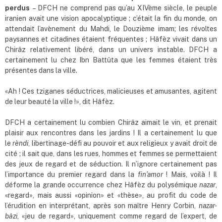
perdus
– DFCH ne comprend pas qu’au XIVème siècle, le peuple
iranien avait une vision apocalyptique ; c’était la fin du monde, on
attendait l’avènement du Mahdi, le Douzième imam; les révoltes
paysannes et citadines étaient fréquentes ; Hâfèz vivait dans un
Chirâz relativement libéré, dans un univers instable. DFCH a
certainement lu chez Ibn Battûta que les femmes étaient très
présentes dans la ville.
«Ah ! Ces tziganes séductrices, malicieuses et amusantes, agitent
de leur beauté la ville !», dit Hâfèz.
DFCH a certainement lu combien Chirâz aimait le vin, et prenait
plaisir aux rencontres dans les jardins ! Il a certainement lu que
le
rèndi
, libertinage-défi au pouvoir et aux religieux y avait droit de
cité ; il sait que, dans les rues, hommes et femmes se permettaient
des jeux de regard et de séduction. Il n’ignore certainement pas
l’importance du premier regard dans la
fin
’
amor
! Mais, voilà ! Il
déforme la grande occurrence chez Hâfèz du polysémique
nazar
,
«regard», mais aussi «opinion» et «thèse», au profit du code de
l’érudition en interprétant, après son maître Henry Corbin,
nazar-
bâzi
, «jeu de regard», uniquement comme regard de l’expert, de