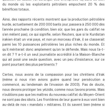
du monde où les exploitants pétroliers empochent 20 % des
bénéfices totaux.
Ainsi, des rapports récents montrent que la production pétrolière
kurde, actuellement de 200 000 barils jour, passera à 250 000 dès
l’année prochaine (à condition, bien sûr, que les gars du califat ne
s’en mêlent pas), ce qui signifie, selon Reuters, que si le Kurdistan
irakien était un vrai pays, et non un morceau d’Irak, il se classerait
parmi les 10 puissances pétrolières les plus riches du monde. Et
qu’il mériterait donc amplement qu’on le défende. Mais nous l’a-t-
on dit ? Y a-t-il un seul journaliste accrédité à la Maison-Blanche
qui ait posé une seule question, avec un peu d’insistance, sur ce
point pourtant des plus pertinents ?
Certes, nous avons de la compassion pour les chrétiens d’Irak
(même si nous n’en avions guère quand leur persécution a
commencé, au lendemain de l’invasion de 2003). Pas de doute,
nous devons protéger les yézidis, comme nous l’avons promis. Mais
n’oublions pas que les maîtres du nouveau califat du Moyen-Orient
ne sont pas des idiots. Les frontières de leur guerre à eux vont bien
au-delà de nos « mandats » militaires. Et ils savent bien (même si