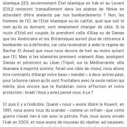
islamique [(EI), anciennement Etat islamique en Irak et au Levant
(EIIL)] resteront tranquillement dans les plaines de Ninive en
attendant d’être anéantis par nos bombardements ? Non, les
hommes de l’EI, de l’Etat islamique ou du califat, quel que soit le
nom qu’ils se donnent, vont simplement changer de cible. Si la
route d’Erbil est coupée, ils prendront celle d’Alep ou de Damas
que les Américains et les Britanniques auront plus de réticence à
bombarder ou à défendre, car cela reviendrait à aider le régime de
Bachar El-Assad que nous nous devons de haïr au moins autant
que l’EI. Mais si les islamistes prennent vraiment Alep, assiègent
Damas et pénètrent au Liban (Tripoli, sur la Méditerranée, ville
libanaise à majorité sunnite, ferait une cible de choix), nous allons
être contraints d’élargir notre beau « mandat » à deux autres pays,
pour la bonne raison qu’ils sont frontaliers avec la seule nation qui
mérite, plus encore que le Kurdistan, notre affection et notre
protection : Israël ! Vous y aviez pensé vous, à ça ?
Et puis il y a l’indicible. Quand « nous » avons libéré le Koweït, en
1991, nous avons tous dû scander – comme un refrain – que cette
guerre n’avait rien à voir avec le pétrole. Puis, nous avons envahi
l’Irak en 2003, et nous avons de nouveau dû répéter, ad nauseam,