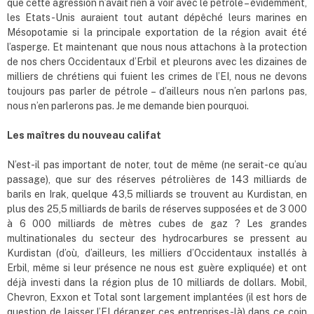
que cette agression n’avait rien à voir avec le pétrole – évidemment,
les Etats-Unis auraient tout autant dépêché leurs marines en
Mésopotamie si la principale exportation de la région avait été
l’asperge. Et maintenant que nous nous attachons à la protection
de nos chers Occidentaux d’Erbil et pleurons avec les dizaines de
milliers de chrétiens qui fuient les crimes de l’EI, nous ne devons
toujours pas parler de pétrole – d’ailleurs nous n’en parlons pas,
nous n’en parlerons pas. Je me demande bien pourquoi.
Les maîtres du nouveau califat
N’est-il pas important de noter, tout de même (ne serait-ce qu’au
passage), que sur des réserves pétrolières de 143 milliards de
barils en Irak, quelque 43,5 milliards se trouvent au Kurdistan, en
plus des 25,5 milliards de barils de réserves supposées et de 3 000
à 6 000 milliards de mètres cubes de gaz ? Les grandes
multinationales du secteur des hydrocarbures se pressent au
Kurdistan (d’où, d’ailleurs, les milliers d’Occidentaux installés à
Erbil, même si leur présence ne nous est guère expliquée) et ont
déjà investi dans la région plus de 10 milliards de dollars. Mobil,
Chevron, Exxon et Total sont largement implantées (il est hors de
question de laisser l’EI déranger ces entreprises-là) dans ce coin