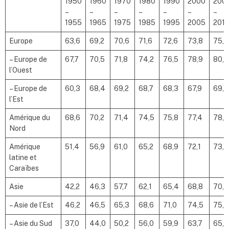
1950
1960
1970
1980
1990
2000
200
–
–
–
–
–
–
–
1955
1965
1975
1985
1995
2005
201
Europe
63,6
69,2
70,6
71,6
72,6
73,8
75,3
– Europe de
67,7
70,5
71,8
74,2
76,5
78,9
80,2
l’Ouest
– Europe de
60,3
68,4
69,2
68,7
68,3
67,9
69,5
l’Est
Amérique du
68,6
70,2
71,4
74,5
75,8
77,4
78,4
Nord
Amérique
51,4
56,9
61,0
65,2
68,9
72,1
73,4
latine et
Caraïbes
Asie
42,2
46,3
57,7
62,1
65,4
68,8
70,3
– Asie de l’Est
46,2
46,5
65,3
68,6
71,0
74,5
75,5
– Asie du Sud
37,0
44,0
50,2
56,0
59,9
63,7
65,5