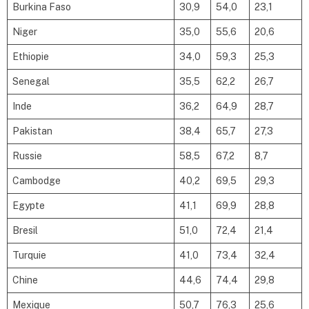
Burkina Faso
30,9
54,0
23,1
Niger
35,0
55,6
20,6
Ethiopie
34,0
59,3
25,3
Senegal
35,5
62,2
26,7
Inde
36,2
64,9
28,7
Pakistan
38,4
65,7
27,3
Russie
58,5
67,2
8,7
Cambodge
40,2
69,5
29,3
Egypte
41,1
69,9
28,8
Bresil
51,0
72,4
21,4
Turquie
41,0
73,4
32,4
Chine
44,6
74,4
29,8
Mexique
50,7
76,3
25,6