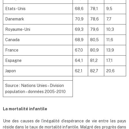
Etats-Unis
68,6
78,1
9,5
Danemark
70,9
78,6
7,7
Royaume-Uni
69,3
79,6
10,3
Canada
68,9
80,5
11,6
France
67,0
80,9
13,9
Espagne
64,1
81,2
17,1
Japon
62,1
82,7
20,6
Source : Nations Unies – Division
population – données 2005-2010
La mortalité infantile
Une des causes de l’inégalité d’espérance de vie entre les pays
réside dans le taux de mortalité infantile. Malgré des progrès dans