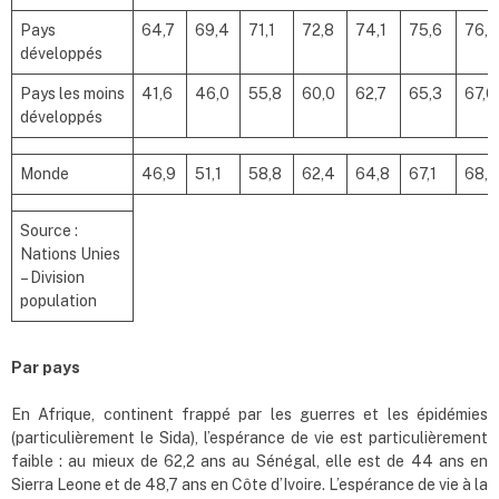
Pays
64,7
69,4
71,1
72,8
74,1
75,6
76,9
développés
Pays les moins
41,6
46,0
55,8
60,0
62,7
65,3
67,0
développés
Monde
46,9
51,1
58,8
62,4
64,8
67,1
68,7
Source :
Nations Unies
– Division
population
Par pays
En Afrique, continent frappé par les guerres et les épidémies
(particulièrement le Sida), l’espérance de vie est particulièrement
faible : au mieux de 62,2 ans au Sénégal, elle est de 44 ans en
Sierra Leone et de 48,7 ans en Côte d’Ivoire. L’espérance de vie à la