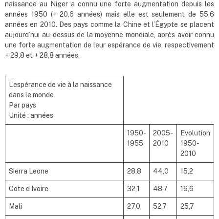
naissance au Niger a connu une forte augmentation depuis les
années 1950 (+ 20,6 années) mais elle est seulement de 55,6
années en 2010. Des pays comme la Chine et l’Égypte se placent
aujourd’hui au-dessus de la moyenne mondiale, après avoir connu
une forte augmentation de leur espérance de vie, respectivement
+ 29,8 et + 28,8 années.
L’espérance de vie à la naissance
dans le monde
Par pays
Unité : années
1950-
2005-
Evolution
1955
2010
1950-
2010
Sierra Leone
28,8
44,0
15,2
Cote d Ivoire
32,1
48,7
16,6
Mali
27,0
52,7
25,7