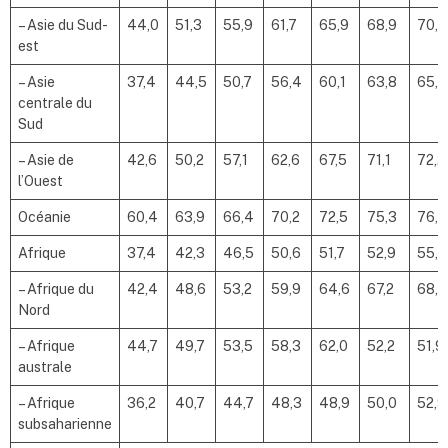
– Asie du Sud-
44,0
51,3
55,9
61,7
65,9
68,9
70,3
est
– Asie
37,4
44,5
50,7
56,4
60,1
63,8
65,5
centrale du
Sud
– Asie de
42,6
50,2
57,1
62,6
67,5
71,1
72,2
l’Ouest
Océanie
60,4
63,9
66,4
70,2
72,5
75,3
76,8
Afrique
37,4
42,3
46,5
50,6
51,7
52,9
55,6
– Afrique du
42,4
48,6
53,2
59,9
64,6
67,2
68,3
Nord
– Afrique
44,7
49,7
53,5
58,3
62,0
52,2
51,9
australe
– Afrique
36,2
40,7
44,7
48,3
48,9
50,0
52,9
subsaharienne