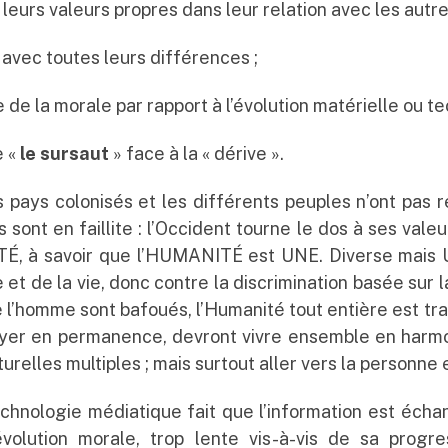
leurs valeurs propres dans leur relation avec les autr
 avec toutes leurs différences ;
 de la morale par rapport à l’évolution matérielle ou t
e «
le sursaut
» face à la « dérive ».
pays colonisés et les différents peuples n’ont pas r
 sont en faillite : l’Occident tourne le dos à ses val
TÉ, à savoir que l’HUMANITÉ est UNE. Diverse mais U
t de la vie, donc contre la discrimination basée sur la 
e l’homme sont bafoués, l’Humanité tout entière est tr
yer en permanence, devront vivre ensemble en harmonie
relles multiples ; mais surtout aller vers la personne 
technologie médiatique fait que l’information est écha
volution morale, trop lente vis-à-vis de sa progr